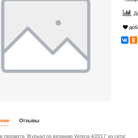
Д
доб
ание
Отзывы
 продкута 'Журнал по вязанию Verena 4/2017' из сета!