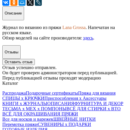
Описание
Журнал по вязанию из пряжи
Lana Grossa
. Напечатан на
русском языке.
Обзор моделей на сайте производителя:
здесь
.
Отзывы
Оставить отзыв
Отзыв успешно отправлен.
Он будет проверен администратором перед публикацией.
Перед публикацией отзывы проходят модерацию
Каталог
Распродажа
Подарочные сертификаты
Пряжа для вязания
СПИЦЫ х КРЮЧКИ
Приспособления х Аксессуары
КНИГИ х ЖУРНАЛЫ
ОПИСАНИЯ
ФУРНИТУРА И ДЕКОР
ТЕСЬМА х МЕХ х ПОМПОНЫ
ВСЁ ДЛЯ СТИРКИ х ВТО
ВСЁ ДЛЯ ОКРАШИВАНИЯ ПРЯЖИ
Все для носков и варежек
ШВЕЙНЫЕ НИТКИ
Перемотка пряжи
СУВЕНИРЫ х ПОДАРКИ
ГОТОВЫЕ ИЗДЕЛИЯ