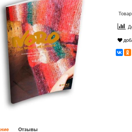
Товар
Д
доб
ание
Отзывы