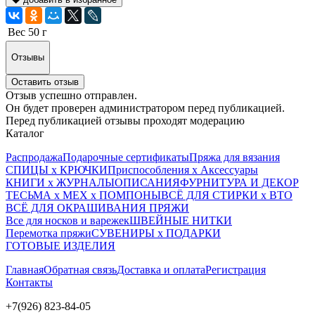
Вес
50 г
Отзывы
Оставить отзыв
Отзыв успешно отправлен.
Он будет проверен администратором перед публикацией.
Перед публикацией отзывы проходят модерацию
Каталог
Распродажа
Подарочные сертификаты
Пряжа для вязания
СПИЦЫ х КРЮЧКИ
Приспособления х Аксессуары
КНИГИ х ЖУРНАЛЫ
ОПИСАНИЯ
ФУРНИТУРА И ДЕКОР
ТЕСЬМА х МЕХ х ПОМПОНЫ
ВСЁ ДЛЯ СТИРКИ х ВТО
ВСЁ ДЛЯ ОКРАШИВАНИЯ ПРЯЖИ
Все для носков и варежек
ШВЕЙНЫЕ НИТКИ
Перемотка пряжи
СУВЕНИРЫ х ПОДАРКИ
ГОТОВЫЕ ИЗДЕЛИЯ
Главная
Обратная связь
Доставка и оплата
Регистрация
Контакты
+7(926) 823-84-05