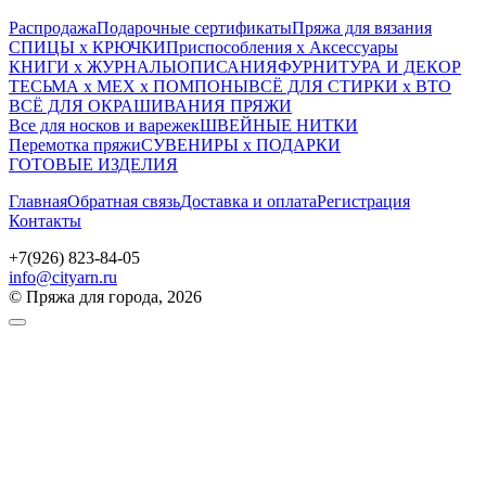
Распродажа
Подарочные сертификаты
Пряжа для вязания
СПИЦЫ х КРЮЧКИ
Приспособления х Аксессуары
КНИГИ х ЖУРНАЛЫ
ОПИСАНИЯ
ФУРНИТУРА И ДЕКОР
ТЕСЬМА х МЕХ х ПОМПОНЫ
ВСЁ ДЛЯ СТИРКИ х ВТО
ВСЁ ДЛЯ ОКРАШИВАНИЯ ПРЯЖИ
Все для носков и варежек
ШВЕЙНЫЕ НИТКИ
Перемотка пряжи
СУВЕНИРЫ х ПОДАРКИ
ГОТОВЫЕ ИЗДЕЛИЯ
Главная
Обратная связь
Доставка и оплата
Регистрация
Контакты
+7(926) 823-84-05
info@cityarn.ru
© Пряжа для города, 2026