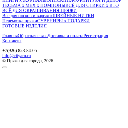
КНИГИ х ЖУРНАЛЫ
ОПИСАНИЯ
ФУРНИТУРА И ДЕКОР
ТЕСЬМА х МЕХ х ПОМПОНЫ
ВСЁ ДЛЯ СТИРКИ х ВТО
ВСЁ ДЛЯ ОКРАШИВАНИЯ ПРЯЖИ
Все для носков и варежек
ШВЕЙНЫЕ НИТКИ
Перемотка пряжи
СУВЕНИРЫ х ПОДАРКИ
ГОТОВЫЕ ИЗДЕЛИЯ
Главная
Обратная связь
Доставка и оплата
Регистрация
Контакты
+7(926) 823-84-05
info@cityarn.ru
© Пряжа для города, 2026