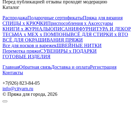
Перед публикацией отзывы проходят модерацию
Каталог
Распродажа
Подарочные сертификаты
Пряжа для вязания
СПИЦЫ х КРЮЧКИ
Приспособления х Аксессуары
КНИГИ х ЖУРНАЛЫ
ОПИСАНИЯ
ФУРНИТУРА И ДЕКОР
ТЕСЬМА х МЕХ х ПОМПОНЫ
ВСЁ ДЛЯ СТИРКИ х ВТО
ВСЁ ДЛЯ ОКРАШИВАНИЯ ПРЯЖИ
Все для носков и варежек
ШВЕЙНЫЕ НИТКИ
Перемотка пряжи
СУВЕНИРЫ х ПОДАРКИ
ГОТОВЫЕ ИЗДЕЛИЯ
Главная
Обратная связь
Доставка и оплата
Регистрация
Контакты
+7(926) 823-84-05
info@cityarn.ru
© Пряжа для города, 2026