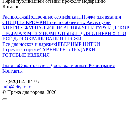
Перед публикацией отзывы проходят модерацию
Каталог
Распродажа
Подарочные сертификаты
Пряжа для вязания
СПИЦЫ х КРЮЧКИ
Приспособления х Аксессуары
КНИГИ х ЖУРНАЛЫ
ОПИСАНИЯ
ФУРНИТУРА И ДЕКОР
ТЕСЬМА х МЕХ х ПОМПОНЫ
ВСЁ ДЛЯ СТИРКИ х ВТО
ВСЁ ДЛЯ ОКРАШИВАНИЯ ПРЯЖИ
Все для носков и варежек
ШВЕЙНЫЕ НИТКИ
Перемотка пряжи
СУВЕНИРЫ х ПОДАРКИ
ГОТОВЫЕ ИЗДЕЛИЯ
Главная
Обратная связь
Доставка и оплата
Регистрация
Контакты
+7(926) 823-84-05
info@cityarn.ru
© Пряжа для города, 2026