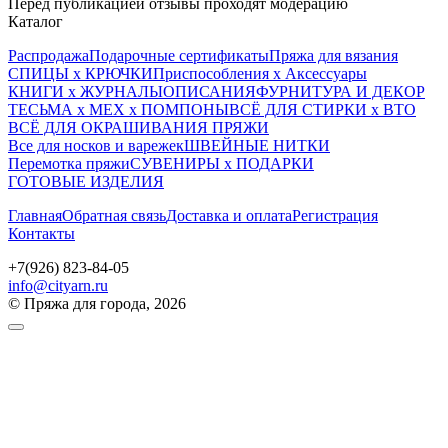
Перед публикацией отзывы проходят модерацию
Каталог
Распродажа
Подарочные сертификаты
Пряжа для вязания
СПИЦЫ х КРЮЧКИ
Приспособления х Аксессуары
КНИГИ х ЖУРНАЛЫ
ОПИСАНИЯ
ФУРНИТУРА И ДЕКОР
ТЕСЬМА х МЕХ х ПОМПОНЫ
ВСЁ ДЛЯ СТИРКИ х ВТО
ВСЁ ДЛЯ ОКРАШИВАНИЯ ПРЯЖИ
Все для носков и варежек
ШВЕЙНЫЕ НИТКИ
Перемотка пряжи
СУВЕНИРЫ х ПОДАРКИ
ГОТОВЫЕ ИЗДЕЛИЯ
Главная
Обратная связь
Доставка и оплата
Регистрация
Контакты
+7(926) 823-84-05
info@cityarn.ru
© Пряжа для города, 2026