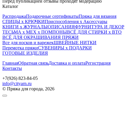
Перед публикацией отзывы проходят модерацию
Каталог
Распродажа
Подарочные сертификаты
Пряжа для вязания
СПИЦЫ х КРЮЧКИ
Приспособления х Аксессуары
КНИГИ х ЖУРНАЛЫ
ОПИСАНИЯ
ФУРНИТУРА И ДЕКОР
ТЕСЬМА х МЕХ х ПОМПОНЫ
ВСЁ ДЛЯ СТИРКИ х ВТО
ВСЁ ДЛЯ ОКРАШИВАНИЯ ПРЯЖИ
Все для носков и варежек
ШВЕЙНЫЕ НИТКИ
Перемотка пряжи
СУВЕНИРЫ х ПОДАРКИ
ГОТОВЫЕ ИЗДЕЛИЯ
Главная
Обратная связь
Доставка и оплата
Регистрация
Контакты
+7(926) 823-84-05
info@cityarn.ru
© Пряжа для города, 2026