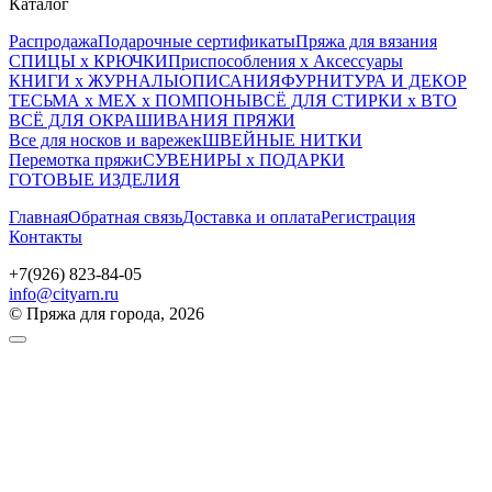
Каталог
Распродажа
Подарочные сертификаты
Пряжа для вязания
СПИЦЫ х КРЮЧКИ
Приспособления х Аксессуары
КНИГИ х ЖУРНАЛЫ
ОПИСАНИЯ
ФУРНИТУРА И ДЕКОР
ТЕСЬМА х МЕХ х ПОМПОНЫ
ВСЁ ДЛЯ СТИРКИ х ВТО
ВСЁ ДЛЯ ОКРАШИВАНИЯ ПРЯЖИ
Все для носков и варежек
ШВЕЙНЫЕ НИТКИ
Перемотка пряжи
СУВЕНИРЫ х ПОДАРКИ
ГОТОВЫЕ ИЗДЕЛИЯ
Главная
Обратная связь
Доставка и оплата
Регистрация
Контакты
+7(926) 823-84-05
info@cityarn.ru
© Пряжа для города, 2026