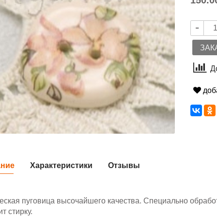
150.0
ЗАК
Д
доб
ание
Характеристики
Отзывы
еская пуговица высочайшего качества. Специально обработ
т стирку.