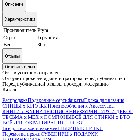
Описание
Характеристики
Производитель
Prym
Страна
Германия
Вес
30 г
Отзывы
Оставить отзыв
Отзыв успешно отправлен.
Он будет проверен администратором перед публикацией.
Перед публикацией отзывы проходят модерацию
Каталог
Распродажа
Подарочные сертификаты
Пряжа для вязания
СПИЦЫ х КРЮЧКИ
Приспособления х Аксессуары
КНИГИ х ЖУРНАЛЫ
ОПИСАНИЯ
ФУРНИТУРА И ДЕКОР
ТЕСЬМА х МЕХ х ПОМПОНЫ
ВСЁ ДЛЯ СТИРКИ х ВТО
ВСЁ ДЛЯ ОКРАШИВАНИЯ ПРЯЖИ
Все для носков и варежек
ШВЕЙНЫЕ НИТКИ
Перемотка пряжи
СУВЕНИРЫ х ПОДАРКИ
ГОТОВЫЕ ИЗДЕЛИЯ