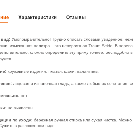
ание
Характеристики
Отзывы
 вид:
Умопомрачительно! Трудно описать словами увиденное: неж
енки; изысканная палитра – это невероятная
Traum
Seide
. В перев
действительно, сложно определить эту пряжу точнее. Бесподобно в
ружев.
ние:
кружевные изделия: платья, шали, палантины.
тения:
лицевая и изнаночная гладь, а также любые их сочетания, 
омпаньон:
нет
тки:
не выявлены
дации по уходу:
бережная ручная стирка или сухая чистка. Можно
Сушить в разложенном виде.