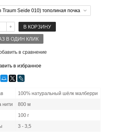
В КОРЗИНУ
АЗ В ОДИН КЛИК
обавить в сравнение
авить в избранное
ав
100% натуральный шёлк малберри
 нити
800 м
100 г
ы
3 - 3,5