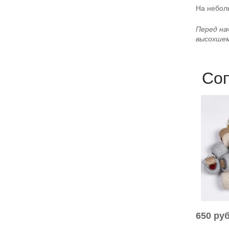
На небол
Перед на
высохшем
Со
650 ру