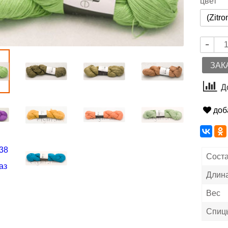
цвет
ЗАК
Д
доб
Сост
Длина
Вес
Спиц