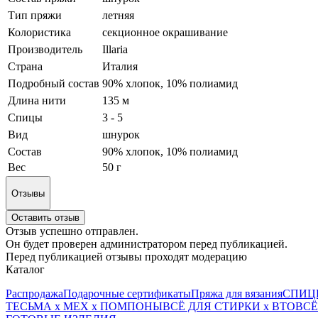
Тип пряжи
летняя
Колористика
секционное окрашивание
Производитель
Illaria
Страна
Италия
Подробный состав
90% хлопок, 10% полиамид
Длина нити
135 м
Спицы
3 - 5
Вид
шнурок
Состав
90% хлопок, 10% полиамид
Вес
50 г
Отзывы
Оставить отзыв
Отзыв успешно отправлен.
Он будет проверен администратором перед публикацией.
Перед публикацией отзывы проходят модерацию
Каталог
Распродажа
Подарочные сертификаты
Пряжа для вязания
СПИЦ
ТЕСЬМА х МЕХ х ПОМПОНЫ
ВСЁ ДЛЯ СТИРКИ х ВТО
ВСЁ