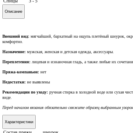
Спицы
3 - 5
Описание
Внешний вид:
мягчайший, бархатный на ощупь плетёный шнурок, окраш
комфортно.
Назначение:
мужская,
женская и детская одежда, аксессуары.
Переплетения:
лицевая и изнаночная гладь, а также любые их сочетан
Пряжа-компаньон:
нет
Недостатки:
не выявлены
Рекомендации по уходу:
ручная стирка в холодной воде или сухая чи
виде.
Перед началом вязания обязательно свяжите образец выбранным узором
Характеристики
Состав пряжи
шнурок