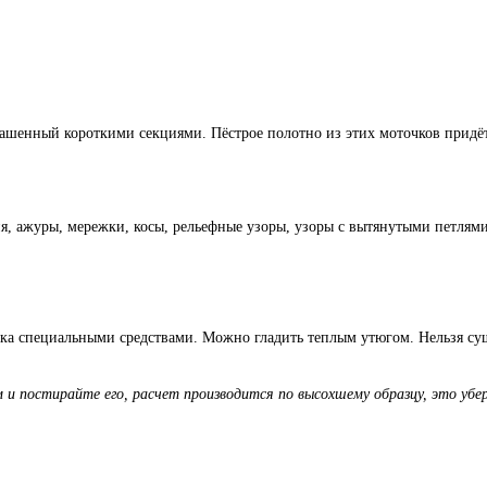
енный короткими секциями. Пёстрое полотно из этих моточков придётся 
ия, ажуры, мережки, косы, рельефные узоры, узоры с вытянутыми петлями
стка специальными средствами. Можно гладить теплым утюгом. Нельзя с
 и постирайте его, расчет производится по высохшему образцу, это уб