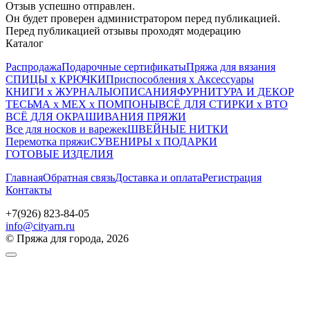
Отзыв успешно отправлен.
Он будет проверен администратором перед публикацией.
Перед публикацией отзывы проходят модерацию
Каталог
Распродажа
Подарочные сертификаты
Пряжа для вязания
СПИЦЫ х КРЮЧКИ
Приспособления х Аксессуары
КНИГИ х ЖУРНАЛЫ
ОПИСАНИЯ
ФУРНИТУРА И ДЕКОР
ТЕСЬМА х МЕХ х ПОМПОНЫ
ВСЁ ДЛЯ СТИРКИ х ВТО
ВСЁ ДЛЯ ОКРАШИВАНИЯ ПРЯЖИ
Все для носков и варежек
ШВЕЙНЫЕ НИТКИ
Перемотка пряжи
СУВЕНИРЫ х ПОДАРКИ
ГОТОВЫЕ ИЗДЕЛИЯ
Главная
Обратная связь
Доставка и оплата
Регистрация
Контакты
+7(926) 823-84-05
info@cityarn.ru
© Пряжа для города, 2026