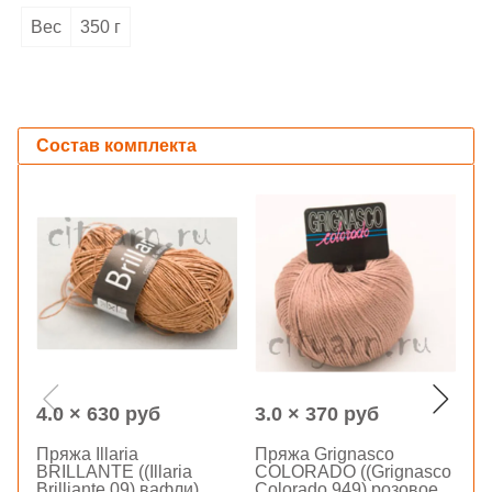
Вес
350 г
Состав комплекта
4.0 × 630 руб
3.0 × 370 руб
1
Пряжа Illaria
Пряжа Grignasco
Э
BRILLANTE ((Illaria
COLORADO ((Grignasco
бл
Brilliante 09) вафли)
Colorado 949) розовое