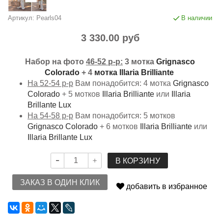
Артикул:
Pearls04
В наличии
3 330.00 руб
Набор на фото
46-52 р-р:
3 мотка
Grignasco
Colorado
+ 4
мотка Illaria Brilliante
На 52-54 р-р
Вам понадобится: 4 мотка
Grignasco
Colorado
+ 5 мотков
Illaria Brilliante
или
I
llaria
Brillante Lux
На 54-58 р-р
Вам понадобится: 5 мотков
Grignasco Colorado
+ 6 мотков
Illaria Brilliante
или
I
llaria Brillante Lux
В КОРЗИНУ
ЗАКАЗ В ОДИН КЛИК
добавить в избранное