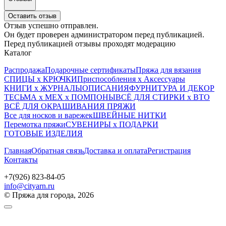
Оставить отзыв
Отзыв успешно отправлен.
Он будет проверен администратором перед публикацией.
Перед публикацией отзывы проходят модерацию
Каталог
Распродажа
Подарочные сертификаты
Пряжа для вязания
СПИЦЫ х КРЮЧКИ
Приспособления х Аксессуары
КНИГИ х ЖУРНАЛЫ
ОПИСАНИЯ
ФУРНИТУРА И ДЕКОР
ТЕСЬМА х МЕХ х ПОМПОНЫ
ВСЁ ДЛЯ СТИРКИ х ВТО
ВСЁ ДЛЯ ОКРАШИВАНИЯ ПРЯЖИ
Все для носков и варежек
ШВЕЙНЫЕ НИТКИ
Перемотка пряжи
СУВЕНИРЫ х ПОДАРКИ
ГОТОВЫЕ ИЗДЕЛИЯ
Главная
Обратная связь
Доставка и оплата
Регистрация
Контакты
+7(926) 823-84-05
info@cityarn.ru
© Пряжа для города, 2026