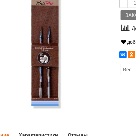
ЗАК
Д
доб
Вес
ание
Характеристики
Отзывы