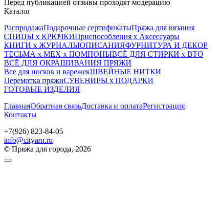
Перед публикацией отзывы проходят модерацию
Каталог
Распродажа
Подарочные сертификаты
Пряжа для вязания
СПИЦЫ х КРЮЧКИ
Приспособления х Аксессуары
КНИГИ х ЖУРНАЛЫ
ОПИСАНИЯ
ФУРНИТУРА И ДЕКОР
ТЕСЬМА х МЕХ х ПОМПОНЫ
ВСЁ ДЛЯ СТИРКИ х ВТО
ВСЁ ДЛЯ ОКРАШИВАНИЯ ПРЯЖИ
Все для носков и варежек
ШВЕЙНЫЕ НИТКИ
Перемотка пряжи
СУВЕНИРЫ х ПОДАРКИ
ГОТОВЫЕ ИЗДЕЛИЯ
Главная
Обратная связь
Доставка и оплата
Регистрация
Контакты
+7(926) 823-84-05
info@cityarn.ru
© Пряжа для города, 2026