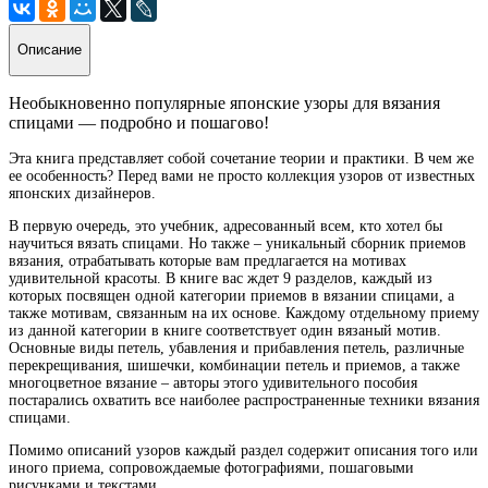
Описание
Необыкновенно популярные японские узоры для вязания
спицами — подробно и пошагово!
Эта книга представляет собой сочетание теории и практики. В чем же
ее особенность? Перед вами не просто коллекция узоров от известных
японских дизайнеров.
В первую очередь, это учебник, адресованный всем, кто хотел бы
научиться вязать спицами. Но также – уникальный сборник приемов
вязания, отрабатывать которые вам предлагается на мотивах
удивительной красоты. В книге вас ждет 9 разделов, каждый из
которых посвящен одной категории приемов в вязании спицами, а
также мотивам, связанным на их основе. Каждому отдельному приему
из данной категории в книге соответствует один вязаный мотив.
Основные виды петель, убавления и прибавления петель, различные
перекрещивания, шишечки, комбинации петель и приемов, а также
многоцветное вязание – авторы этого удивительного пособия
постарались охватить все наиболее распространенные техники вязания
спицами.
Помимо описаний узоров каждый раздел содержит описания того или
иного приема, сопровождаемые фотографиями, пошаговыми
рисунками и текстами.