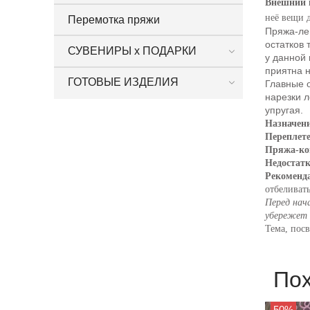
Внешний 
неё вещи 
Перемотка пряжи
Пряжа-лен
остатков 
СУВЕНИРЫ х ПОДАРКИ
у данной 
приятна 
ГОТОВЫЕ ИЗДЕЛИЯ
Главные о
нарезки л
упругая.
Назначен
Переплет
Пряжа-ко
Недостат
Рекоменда
отбеливат
Перед нач
убережет 
Тема, пос
По
50%