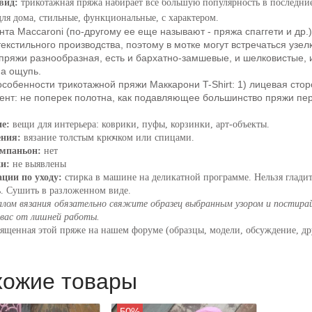
вид:
трикотажная пряжа набирает всё большую популярность в последние 
для дома, стильные, функциональные, с характером.
та Maccaroni (по-другому ее еще называют - пряжа спаггети и др.) 
текстильного производства, поэтому в мотке могут встречаться узе
пряжи разнообразная, есть и бархатно-замшевые, и шелковистые, и
на ощупь.
собенности трикотажной пряжи Маккарони T-Shirt: 1) лицевая стор
ент: не поперек полотна, как подавляющее большинство пряжи перв
ие:
вещи для интерьера: коврики, пуфы, корзинки, арт-объекты.
ения:
вязание толстым крючком или спицами.
мпаньон:
нет
ки:
не выявлены
ции по уходу:
стирка в машине на деликатной программе. Нельзя глади
ь. Сушить в разложенном виде.
алом вязания обязательно свяжите образец выбранным узором и постирай
вас от лишней работы.
вященная этой пряже на нашем форуме (образцы, модели, обсуждение, др
хожие товары
50%