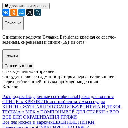
добавить в избранное
Описание
Описание продкута 'Булавка Espirienze красная со светло-
зелёным, сиреневым и синим (59)' из сета!
Отзывы
Оставить отзыв
Отзыв успешно отправлен.
Он будет проверен администратором перед публикацией.
Перед публикацией отзывы проходят модерацию
Каталог
Распродажа
Подарочные сертификаты
Пряжа для вязания
СПИЦЫ х КРЮЧКИ
Приспособления х Аксессуары
КНИГИ х ЖУРНАЛЫ
ОПИСАНИЯ
ФУРНИТУРА И ДЕКОР
ТЕСЬМА х МЕХ х ПОМПОНЫ
ВСЁ ДЛЯ СТИРКИ х ВТО
ВСЁ ДЛЯ ОКРАШИВАНИЯ ПРЯЖИ
Все для носков и варежек
ШВЕЙНЫЕ НИТКИ
Перемотка пряжи
СУВЕНИРЫ х ПОДАРКИ