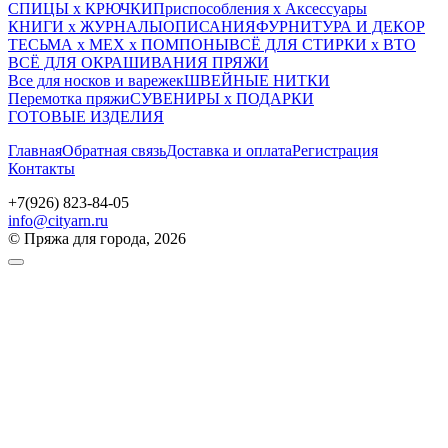
СПИЦЫ х КРЮЧКИ
Приспособления х Аксессуары
КНИГИ х ЖУРНАЛЫ
ОПИСАНИЯ
ФУРНИТУРА И ДЕКОР
ТЕСЬМА х МЕХ х ПОМПОНЫ
ВСЁ ДЛЯ СТИРКИ х ВТО
ВСЁ ДЛЯ ОКРАШИВАНИЯ ПРЯЖИ
Все для носков и варежек
ШВЕЙНЫЕ НИТКИ
Перемотка пряжи
СУВЕНИРЫ х ПОДАРКИ
ГОТОВЫЕ ИЗДЕЛИЯ
Главная
Обратная связь
Доставка и оплата
Регистрация
Контакты
+7(926) 823-84-05
info@cityarn.ru
© Пряжа для города, 2026