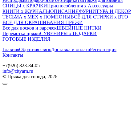
Распродажа
Подарочные сертификаты
Пряжа для вязания
СПИЦЫ х КРЮЧКИ
Приспособления х Аксессуары
КНИГИ х ЖУРНАЛЫ
ОПИСАНИЯ
ФУРНИТУРА И ДЕКОР
ТЕСЬМА х МЕХ х ПОМПОНЫ
ВСЁ ДЛЯ СТИРКИ х ВТО
ВСЁ ДЛЯ ОКРАШИВАНИЯ ПРЯЖИ
Все для носков и варежек
ШВЕЙНЫЕ НИТКИ
Перемотка пряжи
СУВЕНИРЫ х ПОДАРКИ
ГОТОВЫЕ ИЗДЕЛИЯ
Главная
Обратная связь
Доставка и оплата
Регистрация
Контакты
+7(926) 823-84-05
info@cityarn.ru
© Пряжа для города, 2026