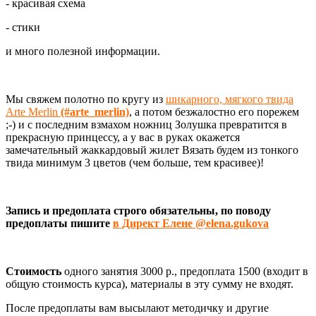
- красивая схема
- стики
и много полезной информации.
Мы свяжем полотно по кругу из
шикарного, мягкого твида
Arte Merlin
(#arte_merlin)
, а потом безжалостно его порежем
;-) и с последним взмахом ножниц Золушка превратится в
прекрасную принцессу, а у вас в руках окажется
замечательный жаккардовый жилет Вязать будем из тонкого
твида минимум 3 цветов (чем больше, тем красивее)!
Запись и предоплата строго обязательны, по поводу
предоплаты пишите
в Директ Елене @elena.gukova
Стоимость
одного занятия 3000 р., предоплата 1500 (входит в
общую стоимость курса), материалы в эту сумму не входят.
После предоплаты вам высылают методичку и другие